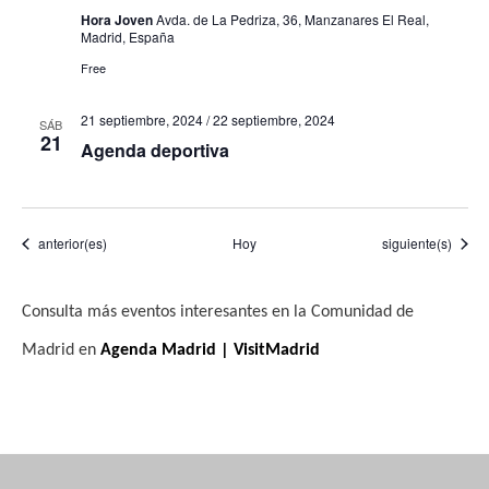
Hora Joven
Avda. de La Pedriza, 36, Manzanares El Real,
Madrid, España
Free
21 septiembre, 2024
/
22 septiembre, 2024
SÁB
21
Agenda deportiva
Eventos
Eventos
anterior(es)
Hoy
siguiente(s)
Consulta más eventos interesantes en la Comunidad de
Madrid en
Agenda Madrid | VisitMadrid