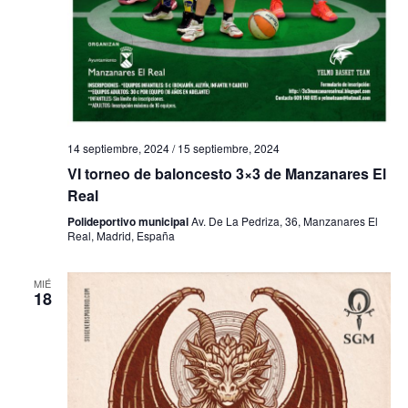
h
a
ú
a
s
s
.
d
q
e
u
E
14 septiembre, 2024
/
15 septiembre, 2024
e
v
VI torneo de baloncesto 3×3 de Manzanares El
e
d
Real
n
a
Polideportivo municipal
Av. De La Pedriza, 36, Manzanares El
Real, Madrid, España
t
y
o
MIÉ
v
18
i
s
t