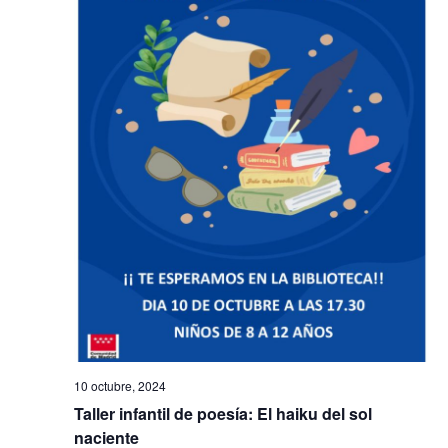
a
s
d
e
E
v
e
n
t
o
10 octubre, 2024
s
Taller infantil de poesía: El haiku del sol
naciente