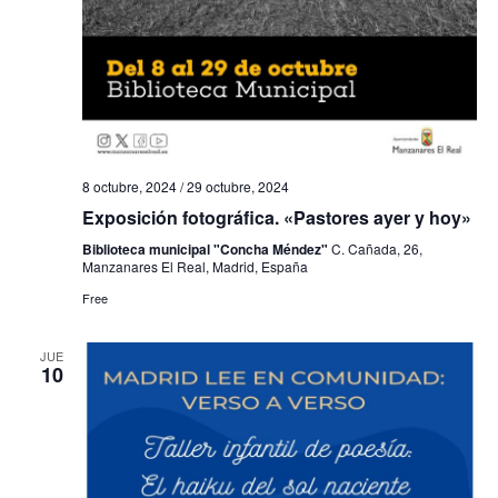
h
a
ú
a
s
s
.
d
q
e
u
E
8 octubre, 2024
/
29 octubre, 2024
e
v
Exposición fotográfica. «Pastores ayer y hoy»
e
d
Biblioteca municipal "Concha Méndez"
C. Cañada, 26,
n
Manzanares El Real, Madrid, España
a
t
Free
y
o
v
JUE
10
i
s
t