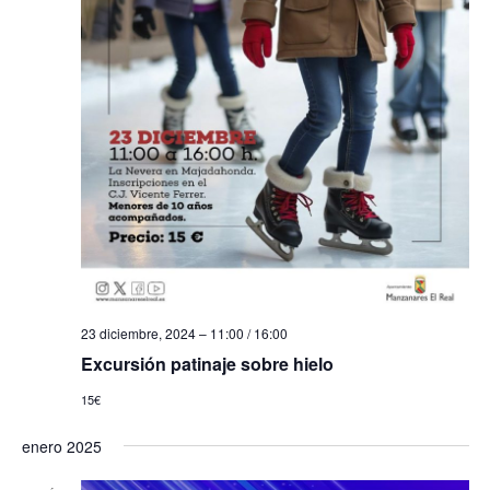
s
t
a
s
d
e
E
v
23 diciembre, 2024 – 11:00
/
16:00
e
Excursión patinaje sobre hielo
n
15€
t
enero 2025
o