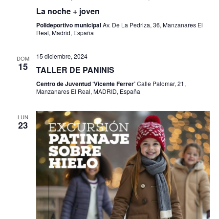
f
i
La noche + joven
e
e
s
Polideportivo municipal
Av. De La Pedriza, 36, Manzanares El
b
c
t
Real, Madrid, España
h
a
ú
15 diciembre, 2024
DOM
a
s
15
s
TALLER DE PANINIS
.
d
Centro de Juventud ‘Vicente Ferrer’
Calle Palomar, 21,
q
e
Manzanares El Real, MADRID, España
u
E
LUN
e
v
23
e
d
n
a
t
y
o
v
i