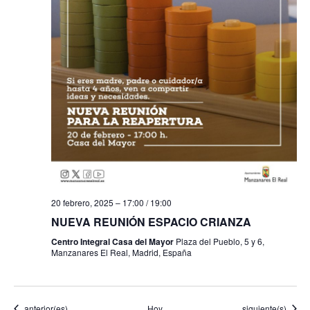
20 febrero, 2025 – 17:00
/
19:00
NUEVA REUNIÓN ESPACIO CRIANZA
Centro Integral Casa del Mayor
Plaza del Pueblo, 5 y 6,
Manzanares El Real, Madrid, España
Eventos
Eventos
anterior(es)
Hoy
siguiente(s)