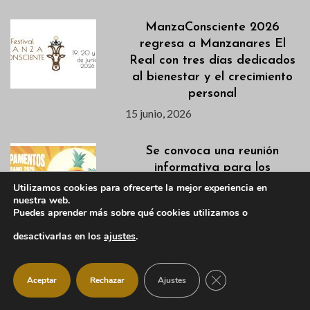
ManzaConsciente 2026
regresa a Manzanares El
Real con tres días dedicados
al bienestar y el crecimiento
personal
15 junio, 2026
Se convoca una reunión
informativa para los
Campamentos de Verano
Utilizamos cookies para ofrecerte la mejor experiencia en
nuestra web.
para el día 16 de junio
Puedes aprender más sobre qué cookies utilizamos o
15 junio, 2026
desactivarlas en los
ajustes
.
Agenda deportiva y apertura
de pistas para uso libre del 12
CERRAR EL BANNER
Aceptar
Rechazar
Ajustes
al 14 de junio