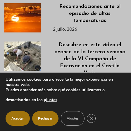
Recomendaciones ante el
episodio de altas
temperaturas
2 julio, 2026
Descubre en este vídeo el
avance de la tercera semana
de la VI Campaña de
Excavación en el Castillo
Viejo
Utilizamos cookies para ofrecerte la mejor experiencia en
1 julio, 2026
nuestra web.
Puedes aprender más sobre qué cookies utilizamos o
La concejalía de Promoción
desactivarlas en los
ajustes
.
Económica organiza el 20 de
julio un curso gratuito sobre la
CERRAR EL BANNER
Ley de Desperdicio
Aceptar
Rechazar
Ajustes
Alimentario para comercios y