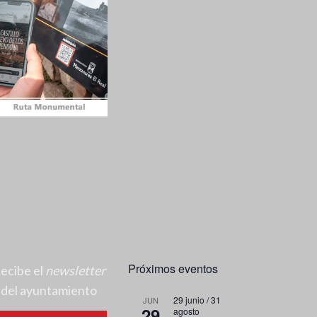
Próximos eventos
ecibe el
newsletter
del ayuntamiento
29 junio
/
31
JUN
29
agosto