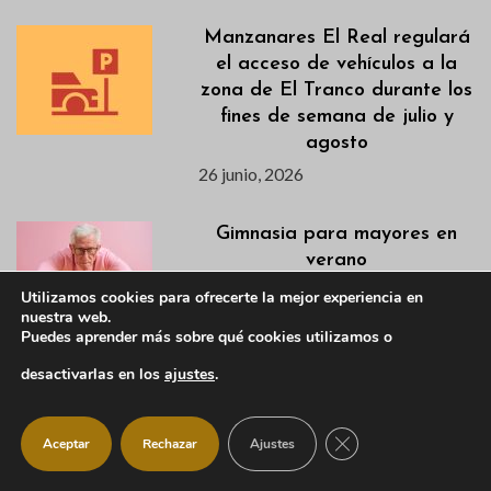
Manzanares El Real regulará
el acceso de vehículos a la
zona de El Tranco durante los
fines de semana de julio y
agosto
26 junio, 2026
Gimnasia para mayores en
verano
26 junio, 2026
Utilizamos cookies para ofrecerte la mejor experiencia en
nuestra web.
Puedes aprender más sobre qué cookies utilizamos o
desactivarlas en los
ajustes
.
Renovación del DNI y
pasaporte en Manzanares El
Real
CERRAR EL BANNER
Aceptar
Rechazar
Ajustes
26 junio, 2026