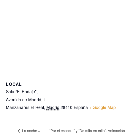
LOCAL
Sala “El Rodaje”,
Avenida de Madrid, 1.
Manzanares El Real
,
Madrid
28410
España
+ Google Map
La noche +
“Por el espacio” y “De mito en mito”. Animación