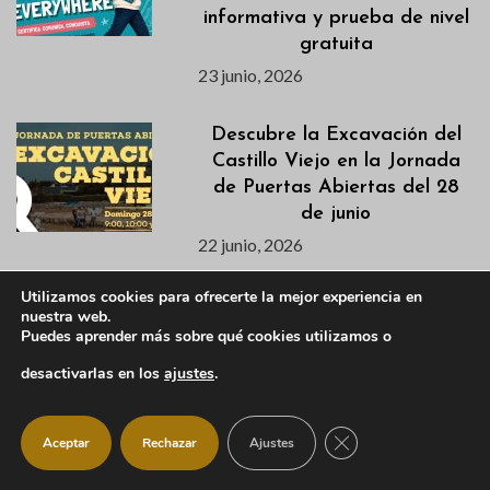
informativa y prueba de nivel
gratuita
23 junio, 2026
Descubre la Excavación del
Castillo Viejo en la Jornada
de Puertas Abiertas del 28
de junio
22 junio, 2026
Utilizamos cookies para ofrecerte la mejor experiencia en
Listados definitivos de
nuestra web.
admitidas/os de las
Puedes aprender más sobre qué cookies utilizamos o
Actividades de Verano 2026
desactivarlas en los
ajustes
.
22 junio, 2026
CERRAR EL BANNER
Aceptar
Rechazar
Ajustes
La Escuela de Talentos de
IM21 llega a Manzanares El