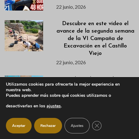
22 junio, 2026
Descubre en este vídeo el
avance de la segunda semana
de la VI Campaña de
Excavación en el Castillo
Viejo
22 junio, 2026
«El Autobusito» dará
Utilizamos cookies para ofrecerte la mejor experiencia en
comienzo al nuevo horario de
nuestra web.
verano el 19 de junio
Puedes aprender más sobre qué cookies utilizamos o
19 junio, 2026
desactivarlas en los
ajustes
.
La Pedriza cuenta desde el 15
CERRAR EL BANNER
Aceptar
Rechazar
Ajustes
de junio con un Punto de
Incendio Forestal operativo