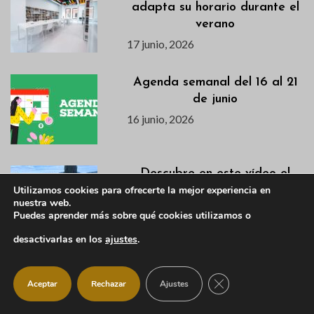
adapta su horario durante el
verano
17 junio, 2026
Agenda semanal del 16 al 21
de junio
16 junio, 2026
Descubre en este vídeo el
avance de la primera semana
Utilizamos cookies para ofrecerte la mejor experiencia en
nuestra web.
de la VI Campaña de
Puedes aprender más sobre qué cookies utilizamos o
Excavación en el Castillo
desactivarlas en los
ajustes
.
Viejo
15 junio, 2026
CERRAR EL BANNER
Aceptar
Rechazar
Ajustes
Actualización Campaña de