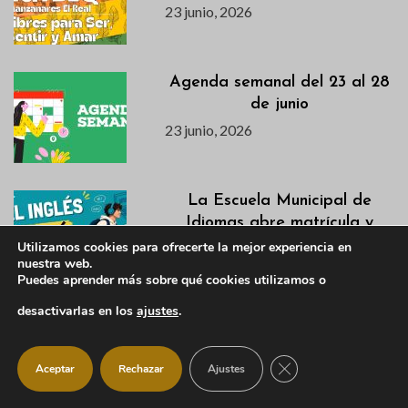
23 junio, 2026
Agenda semanal del 23 al 28
de junio
23 junio, 2026
La Escuela Municipal de
Idiomas abre matrícula y
convoca una charla
Utilizamos cookies para ofrecerte la mejor experiencia en
nuestra web.
informativa y prueba de nivel
Puedes aprender más sobre qué cookies utilizamos o
gratuita
desactivarlas en los
ajustes
.
23 junio, 2026
Descubre la Excavación del
CERRAR EL BANNER
Aceptar
Rechazar
Ajustes
Castillo Viejo en la Jornada
de Puertas Abiertas del 28