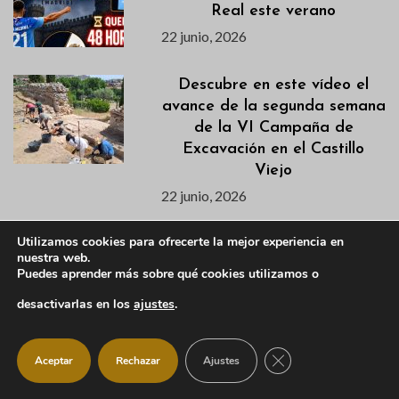
Real este verano
22 junio, 2026
Descubre en este vídeo el
avance de la segunda semana
de la VI Campaña de
Excavación en el Castillo
Viejo
22 junio, 2026
Utilizamos cookies para ofrecerte la mejor experiencia en
«El Autobusito» dará
nuestra web.
comienzo al nuevo horario de
Puedes aprender más sobre qué cookies utilizamos o
verano el 19 de junio
desactivarlas en los
ajustes
.
19 junio, 2026
CERRAR EL BANNER
La Pedriza cuenta desde el 15
Aceptar
Rechazar
Ajustes
de junio con un Punto de