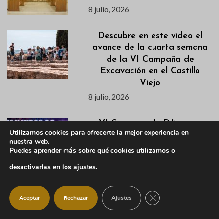
8 julio, 2026
Descubre en este vídeo el
avance de la cuarta semana
de la VI Campaña de
Excavación en el Castillo
Viejo
8 julio, 2026
VI Concurso de DJ’s para
Utilizamos cookies para ofrecerte la mejor experiencia en
jóvenes de la Sierra Norte
nuestra web.
8 julio, 2026
Puedes aprender más sobre qué cookies utilizamos o
desactivarlas en los
ajustes
.
Agenda semanal del 7 al 12
CERRAR EL BANNER
de julio
Aceptar
Rechazar
Ajustes
7 julio, 2026