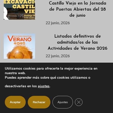
Castillo Viejo en la Jornada
de Puertas Abiertas del 28
de junio
22 junio, 2026
Listados definitivos de
admitidas/os de las
Actividades de Verano 2026
22 junio, 2026
Utilizamos cookies para ofrecerte la mejor experiencia en
La Escuela de Talentos de
nuestra web.
IM21 llega a Manzanares El
Puedes aprender más sobre qué cookies utilizamos o
Real este verano
desactivarlas en los
ajustes
.
22 junio, 2026
CERRAR EL BANNER
Descubre en este vídeo el
Aceptar
Rechazar
Ajustes
avance de la segunda semana