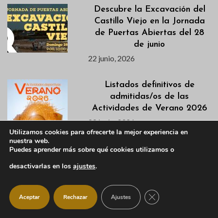
Descubre la Excavación del
Castillo Viejo en la Jornada
de Puertas Abiertas del 28
de junio
22 junio, 2026
Listados definitivos de
admitidas/os de las
Actividades de Verano 2026
22 junio, 2026
Utilizamos cookies para ofrecerte la mejor experiencia en
nuestra web.
La Escuela de Talentos de
Puedes aprender más sobre qué cookies utilizamos o
IM21 llega a Manzanares El
desactivarlas en los
ajustes
.
Real este verano
22 junio, 2026
CERRAR EL BANNER
Aceptar
Rechazar
Ajustes
Descubre en este vídeo el