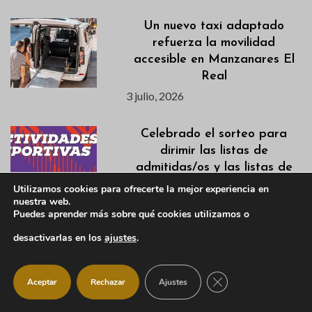
Un nuevo taxi adaptado
refuerza la movilidad
accesible en Manzanares El
Real
3 julio, 2026
Celebrado el sorteo para
dirimir las listas de
admitidas/os y las listas de
espera en la oferta deportiva
Utilizamos cookies para ofrecerte la mejor experiencia en
de actividades 2026-2027
nuestra web.
Puedes aprender más sobre qué cookies utilizamos o
3 julio, 2026
desactivarlas en los
ajustes
.
Ya puedes matricularte en
Manzanares El Real para
CERRAR EL BANNER
Aceptar
Rechazar
Ajustes
estudiar en el Centro de
Educación para Adultos