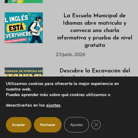
La Escuela Municipal de
Idiomas abre matrícula y
convoca una charla
informativa y prueba de nivel
gratuita
23 junio, 2026
Descubre la Excavación del
Castillo Viejo en la Jornada
Utilizamos cookies para ofrecerte la mejor experiencia en
de Puertas Abiertas del 28
nuestra web.
de junio
Puedes aprender más sobre qué cookies utilizamos o
22 junio, 2026
desactivarlas en los
ajustes
.
Listados definitivos de
CERRAR EL BANNER
Aceptar
Rechazar
Ajustes
admitidas/os de las
Actividades de Verano 2026