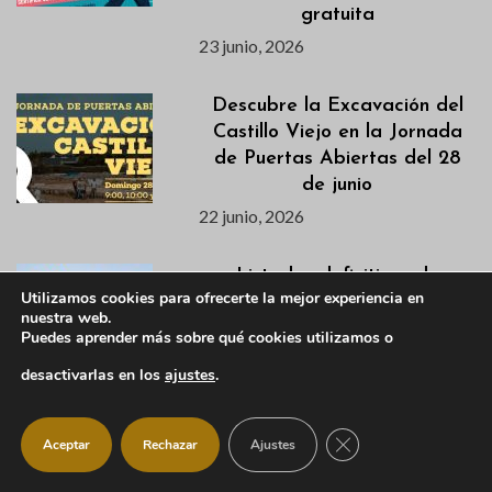
gratuita
23 junio, 2026
Descubre la Excavación del
Castillo Viejo en la Jornada
de Puertas Abiertas del 28
de junio
22 junio, 2026
Listados definitivos de
Utilizamos cookies para ofrecerte la mejor experiencia en
admitidas/os de las
nuestra web.
Actividades de Verano 2026
Puedes aprender más sobre qué cookies utilizamos o
22 junio, 2026
desactivarlas en los
ajustes
.
La Escuela de Talentos de
CERRAR EL BANNER
IM21 llega a Manzanares El
Aceptar
Rechazar
Ajustes
Real este verano