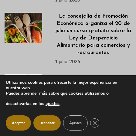
La concejalía de Promoción
Económica organiza el 20 de
julio un curso gratuito sobre la
Ley de Desperdicio
Alimentario para comercios y
restaurantes
1 julio, 2026
Farmacias de guardia para
Utilizamos cookies para ofrecerte la mejor experiencia en
julio 2026
nuestra web.
Puedes aprender más sobre qué cookies utilizamos o
1 julio, 2026
desactivarlas en los
ajustes
.
¿Eres artista? Participa en la
CERRAR EL BANNER
Aceptar
Rechazar
Ajustes
nueva edición de «Arte en
Vivo»