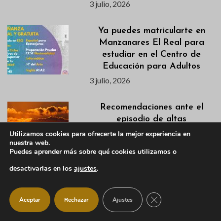
3 julio, 2026
Ya puedes matricularte en
Manzanares El Real para
estudiar en el Centro de
Educación para Adultos
3 julio, 2026
Recomendaciones ante el
episodio de altas
temperaturas
Utilizamos cookies para ofrecerte la mejor experiencia en
nuestra web.
2 julio, 2026
Puedes aprender más sobre qué cookies utilizamos o
desactivarlas en los
ajustes
.
Descubre en este vídeo el
avance de la tercera semana
de la VI Campaña de
CERRAR EL BANNER
Aceptar
Rechazar
Ajustes
Excavación en el Castillo
Viejo