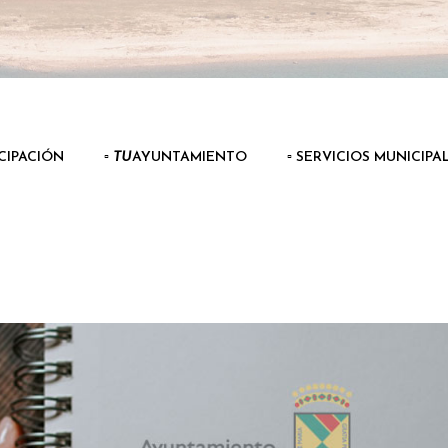
ICIPACIÓN
▫️
TU
AYUNTAMIENTO
▫️ SERVICIOS MUNICIPA