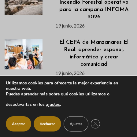
Incendio Forestal operativo
para la campaña INFOMA
2026
19 junio, 2026
El CEPA de Manzanares El
Real: aprender español,
informática y crear
comunidad
19 junio, 2026
Utilizamos cookies para ofrecerte la mejor experiencia en
nuestra web.
La Piscina Municipal abrirá
Puedes aprender más sobre qué cookies utilizamos o
sus puertas el próximo 18 de
junio tras la reparación de
desactivarlas en los
ajustes
.
una avería
17 junio, 2026
CERRAR EL BANNER
Aceptar
Rechazar
Ajustes