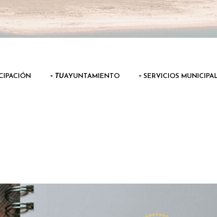
ICIPACIÓN
▫️
TU
AYUNTAMIENTO
▫️ SERVICIOS MUNICIPA