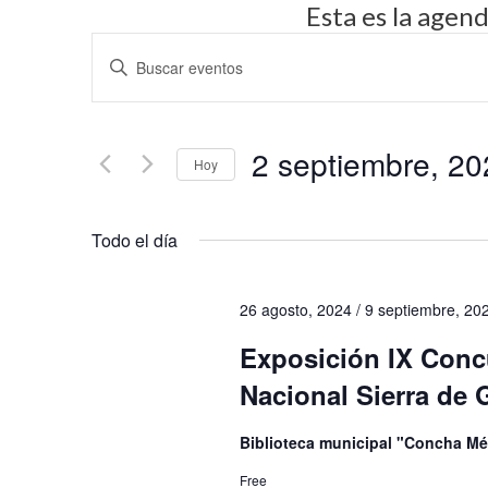
Esta es la agen
N
I
a
n
v
t
2 septiembre, 20
r
e
Hoy
o
g
S
d
Todo el día
e
a
u
l
c
c
e
26 agosto, 2024
/
9 septiembre, 20
i
e
c
Exposición IX Conc
l
ó
c
Nacional Sierra de
a
i
n
p
o
Biblioteca municipal "Concha M
d
a
n
Free
l