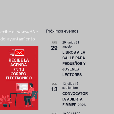
Próximos eventos
ecibe el
newsletter
del ayuntamiento
29 junio
/
31
JUN
29
agosto
LIBROS A LA
CALLE PARA
PEQUEÑOS Y
JÓVENES
LECTORES
13 julio
/
15
JUL
13
septiembre
CONVOCATOR
IA ABIERTA
FIMMER 2026
10:00
/
14:00
AGO