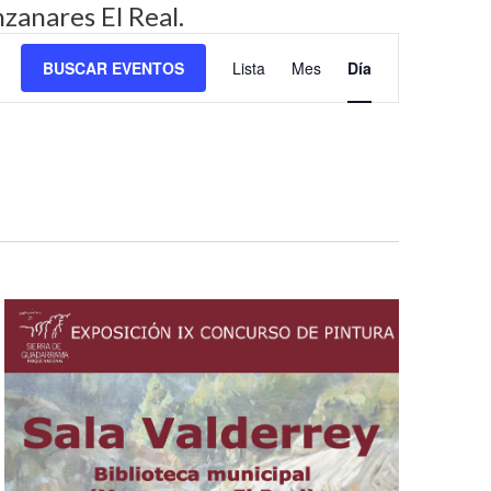
zanares El Real.
N
BUSCAR EVENTOS
Lista
Mes
Día
a
v
e
g
a
c
i
ó
n
d
e
v
i