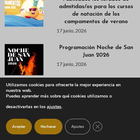
admitidas/os para los cursos
de natación de los
campamentos de verano
17 junio, 2026
Programación Noche de San
Juan 2026
17 junio, 2026
Utilizamos cookies para ofrecerte la mejor experiencia en
La Biblioteca Municipal
nuestra web.
adapta su horario durante el
Puedes aprender más sobre qué cookies utilizamos o
verano
desactivarlas en los
ajustes
.
17 junio, 2026
CERRAR EL BANNER
Aceptar
Rechazar
Ajustes
Agenda semanal del 16 al 21
de junio