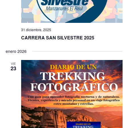
s
t
a
31 diciembre, 2025
CARRERA SAN SILVESTRE 2025
s
d
enero 2026
e
VIE
23
E
v
e
n
t
o