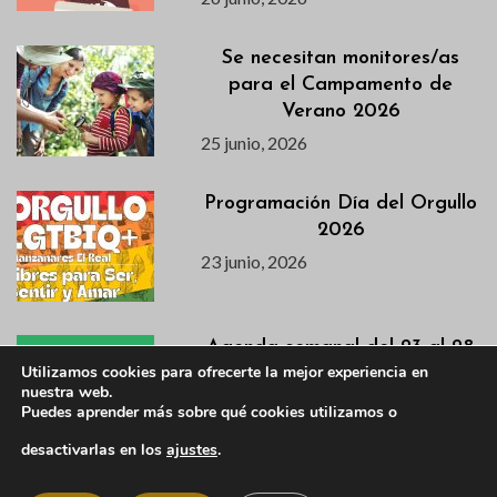
Se necesitan monitores/as
para el Campamento de
Verano 2026
25 junio, 2026
Programación Día del Orgullo
2026
23 junio, 2026
Agenda semanal del 23 al 28
Utilizamos cookies para ofrecerte la mejor experiencia en
de junio
nuestra web.
23 junio, 2026
Puedes aprender más sobre qué cookies utilizamos o
desactivarlas en los
ajustes
.
La Escuela Municipal de