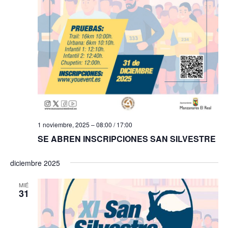
f
i
e
e
s
b
c
t
h
a
ú
a
s
s
.
d
q
e
u
E
1 noviembre, 2025 – 08:00
/
17:00
e
v
SE ABREN INSCRIPCIONES SAN SILVESTRE
e
d
n
diciembre 2025
a
t
y
MIÉ
o
31
v
i