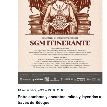
a
s
d
e
E
v
e
n
t
o
18 septiembre, 2024 – 19:00
/
20:00
s
Entre sombras y encantos: mitos y leyendas a
través de Bécquer