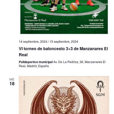
h
a
ú
a
s
s
.
d
q
e
u
E
14 septiembre, 2024
/
15 septiembre, 2024
e
v
VI torneo de baloncesto 3×3 de Manzanares El
e
d
Real
n
a
Polideportivo municipal
Av. De La Pedriza, 36, Manzanares El
Real, Madrid, España
t
y
o
MIÉ
v
18
i
s
t