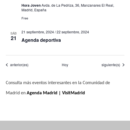
Hora Joven
Avda. de La Pedriza, 36, Manzanares El Real,
Madrid, España
Free
21 septiembre, 2024
/
22 septiembre, 2024
SÁB
21
Agenda deportiva
Eventos
Eventos
anterior(es)
Hoy
siguiente(s)
Consulta más eventos interesantes en la Comunidad de
Madrid en
Agenda Madrid | VisitMadrid