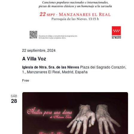
h
a
ú
a
s
s
.
d
q
e
u
E
22 septiembre, 2024
e
v
A Villa Voz
e
d
Iglesia de Ntra. Sra. de las Nieves
Plaza del Sagrado Corazón,
n
1., Manzanares El Real, Madrid, España
a
t
Free
y
o
v
SÁB
28
i
s
t