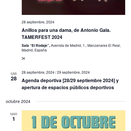
a
s
28 septiembre, 2024
d
Anillos para una dama, de Antonio Gala.
TAMERFEST 2024
e
Sala “El Rodaje”,
Avenida de Madrid, 1., Manzanares El Real,
E
Madrid, España
3€
v
e
28 septiembre, 2024
/
29 septiembre, 2024
SÁB
28
Agenda deportiva [28/29 septiembre 2024] y
n
apertura de espacios públicos deportivos
t
octubre 2024
o
s
MAR
1