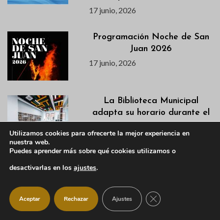
17 junio, 2026
Programación Noche de San
Juan 2026
17 junio, 2026
La Biblioteca Municipal
adapta su horario durante el
verano
Utilizamos cookies para ofrecerte la mejor experiencia en
17 junio, 2026
nuestra web.
Puedes aprender más sobre qué cookies utilizamos o
Agenda semanal del 16 al 21
desactivarlas en los
ajustes
.
de junio
16 junio, 2026
CERRAR EL BANNER
Aceptar
Rechazar
Ajustes