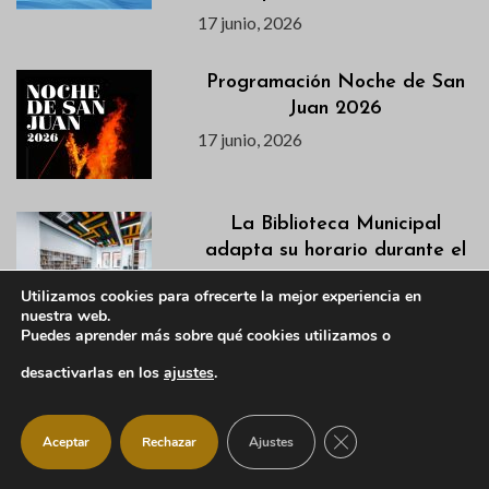
17 junio, 2026
Programación Noche de San
Juan 2026
17 junio, 2026
La Biblioteca Municipal
adapta su horario durante el
verano
Utilizamos cookies para ofrecerte la mejor experiencia en
17 junio, 2026
nuestra web.
Puedes aprender más sobre qué cookies utilizamos o
Agenda semanal del 16 al 21
desactivarlas en los
ajustes
.
de junio
16 junio, 2026
CERRAR EL BANNER
Aceptar
Rechazar
Ajustes