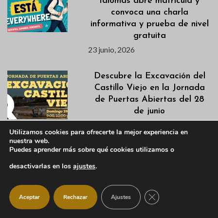
Idiomas abre matrícula y
convoca una charla
informativa y prueba de nivel
gratuita
23 junio, 2026
Descubre la Excavación del
Castillo Viejo en la Jornada
de Puertas Abiertas del 28
de junio
22 junio, 2026
Utilizamos cookies para ofrecerte la mejor experiencia en
nuestra web.
Puedes aprender más sobre qué cookies utilizamos o
Listados definitivos de
admitidas/os de las
desactivarlas en los
ajustes
.
Actividades de Verano 2026
22 junio, 2026
CERRAR EL BANNER
Aceptar
Rechazar
Ajustes
La Escuela de Talentos de