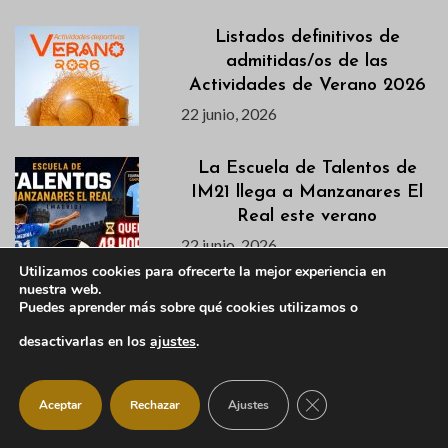
Listados definitivos de
admitidas/os de las
Actividades de Verano 2026
22 junio, 2026
La Escuela de Talentos de
IM21 llega a Manzanares El
Real este verano
22 junio, 2026
Utilizamos cookies para ofrecerte la mejor experiencia en
nuestra web.
Descubre en este vídeo el
Puedes aprender más sobre qué cookies utilizamos o
avance de la segunda semana
desactivarlas en los
ajustes
.
de la VI Campaña de
Excavación en el Castillo
Viejo
CERRAR EL BANNER
Aceptar
Rechazar
Ajustes
22 junio, 2026