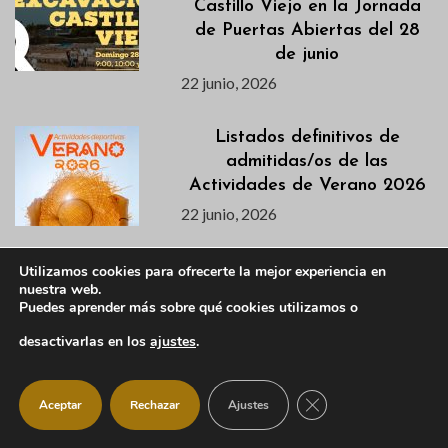
Castillo Viejo en la Jornada
de Puertas Abiertas del 28
de junio
22 junio, 2026
Listados definitivos de
admitidas/os de las
Actividades de Verano 2026
22 junio, 2026
La Escuela de Talentos de
Utilizamos cookies para ofrecerte la mejor experiencia en
nuestra web.
IM21 llega a Manzanares El
Puedes aprender más sobre qué cookies utilizamos o
Real este verano
desactivarlas en los
ajustes
.
22 junio, 2026
Descubre en este vídeo el
CERRAR EL BANNER
Aceptar
Rechazar
Ajustes
avance de la segunda semana
de la VI Campaña de