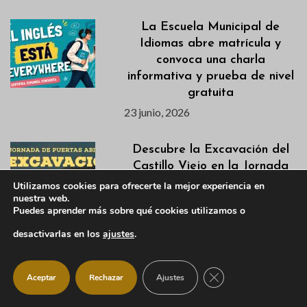
La Escuela Municipal de
Idiomas abre matrícula y
convoca una charla
informativa y prueba de nivel
gratuita
23 junio, 2026
Descubre la Excavación del
Castillo Viejo en la Jornada
de Puertas Abiertas del 28
Utilizamos cookies para ofrecerte la mejor experiencia en
nuestra web.
de junio
Puedes aprender más sobre qué cookies utilizamos o
22 junio, 2026
desactivarlas en los
ajustes
.
Listados definitivos de
admitidas/os de las
CERRAR EL BANNER
Aceptar
Rechazar
Ajustes
Actividades de Verano 2026