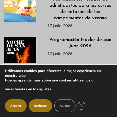
admitidas/os para los cursos
de natación de los
campamentos de verano
17 junio, 2026
Programación Noche de San
Juan 2026
17 junio, 2026
Utilizamos cookies para ofrecerte la mejor experiencia en
La Biblioteca Municipal
nuestra web.
adapta su horario durante el
Puedes aprender más sobre qué cookies utilizamos o
verano
desactivarlas en los
ajustes
.
17 junio, 2026
CERRAR EL BANNER
Aceptar
Rechazar
Ajustes
Agenda semanal del 16 al 21
de junio