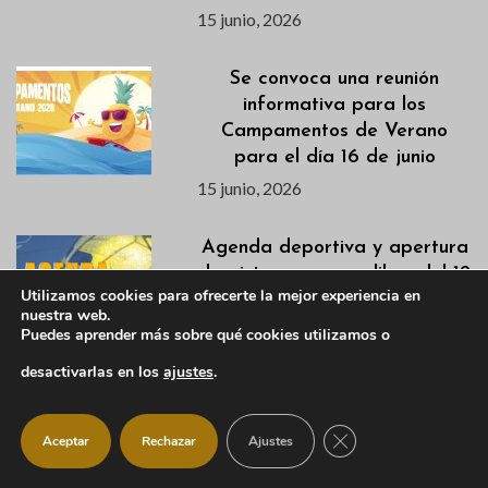
15 junio, 2026
Se convoca una reunión
informativa para los
Campamentos de Verano
para el día 16 de junio
15 junio, 2026
Agenda deportiva y apertura
de pistas para uso libre del 12
Utilizamos cookies para ofrecerte la mejor experiencia en
al 14 de junio
nuestra web.
12 junio, 2026
Puedes aprender más sobre qué cookies utilizamos o
desactivarlas en los
ajustes
.
Ya puedes consultar las
Actividades Culturales para el
CERRAR EL BANNER
Aceptar
Rechazar
Ajustes
próximo curso 2026-2027
11 junio, 2026