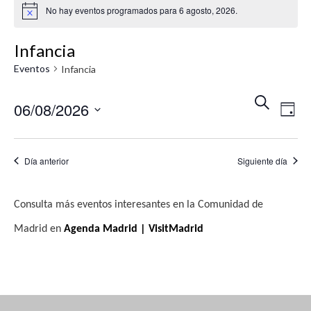
No hay eventos programados para 6 agosto, 2026.
A
v
i
Infancia
s
o
Eventos
Infancia
N
N
B
06/08/2026
U
D
a
a
S
Í
S
v
C
A
v
A
e
e
Día anterior
Siguiente día
R
e
l
g
e
g
a
Consulta más eventos interesantes en la Comunidad de
c
c
a
Madrid en
Agenda Madrid | VisitMadrid
c
i
c
i
ó
i
o
n
ó
n
d