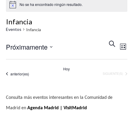
No se ha encontrado ningún resultado.
A
v
i
Infancia
s
o
Eventos
Infancia
N
N
B
Próximamente
U
L
a
a
S
I
S
v
C
S
v
A
T
e
e
Hoy
R
A
Eventos
anterior(es)
EVENTOS
e
SIGUIENTE(S)
l
g
e
g
a
c
c
a
Consulta más eventos interesantes en la Comunidad de
c
i
c
Madrid en
Agenda Madrid | VisitMadrid
i
ó
i
o
n
ó
n
d