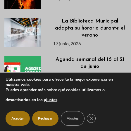
La Biblioteca Municipal
adapta su horario durante el
verano
17 junio, 2026
Agenda semanal del 16 al 21
de junio
16 junio, 2026
Utilizamos cookies para ofrecerte la mejor experiencia en
nuestra web.
Puedes aprender más sobre qué cookies utilizamos o
Descubre en este vídeo el
desactivarlas en los
ajustes
.
avance de la primera semana
de la VI Campaña de
CERRAR EL BANNER
Excavación en el Castillo
Aceptar
Rechazar
Ajustes
Viejo