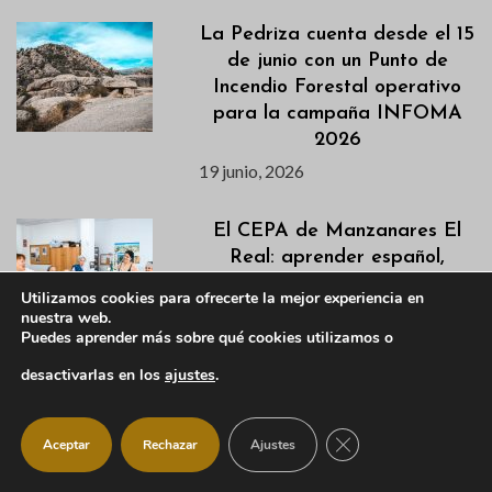
La Pedriza cuenta desde el 15
de junio con un Punto de
Incendio Forestal operativo
para la campaña INFOMA
2026
19 junio, 2026
El CEPA de Manzanares El
Real: aprender español,
informática y crear
Utilizamos cookies para ofrecerte la mejor experiencia en
comunidad
nuestra web.
Puedes aprender más sobre qué cookies utilizamos o
19 junio, 2026
desactivarlas en los
ajustes
.
La Piscina Municipal abrirá
sus puertas el próximo 18 de
CERRAR EL BANNER
Aceptar
Rechazar
Ajustes
junio tras la reparación de
una avería