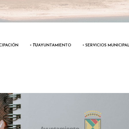
ICIPACIÓN
▫️
TU
AYUNTAMIENTO
▫️ SERVICIOS MUNICIPA