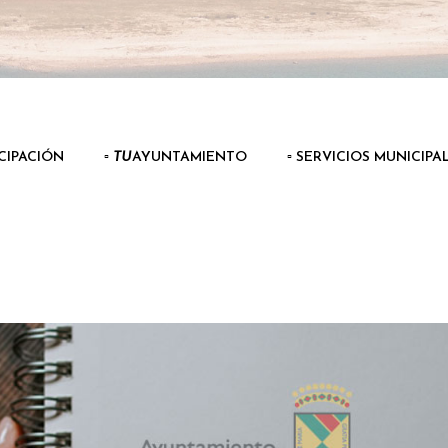
ICIPACIÓN
▫️
TU
AYUNTAMIENTO
▫️ SERVICIOS MUNICIPA