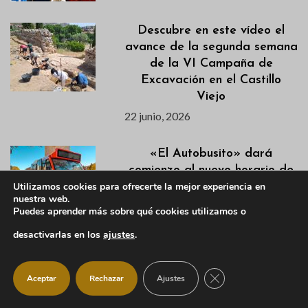
Descubre en este vídeo el
avance de la segunda semana
de la VI Campaña de
Excavación en el Castillo
Viejo
22 junio, 2026
«El Autobusito» dará
comienzo al nuevo horario de
verano el 19 de junio
Utilizamos cookies para ofrecerte la mejor experiencia en
nuestra web.
19 junio, 2026
Puedes aprender más sobre qué cookies utilizamos o
desactivarlas en los
ajustes
.
La Pedriza cuenta desde el 15
de junio con un Punto de
CERRAR EL BANNER
Incendio Forestal operativo
Aceptar
Rechazar
Ajustes
para la campaña INFOMA