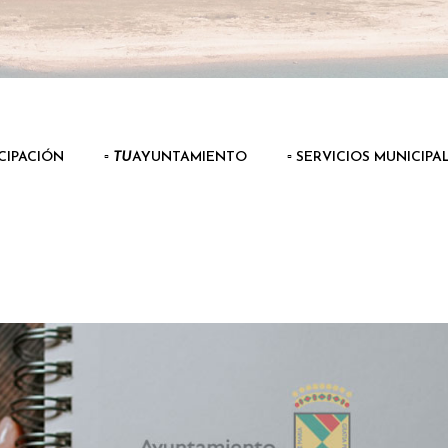
ICIPACIÓN
▫️
TU
AYUNTAMIENTO
▫️ SERVICIOS MUNICIPA