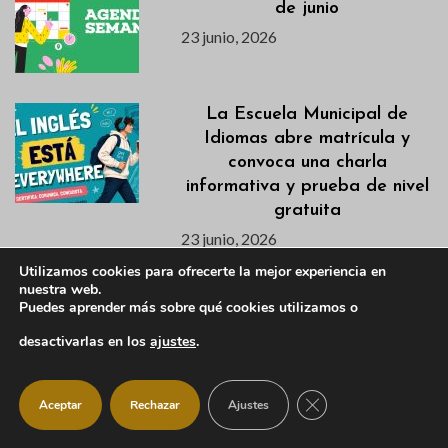
de junio
23 junio, 2026
La Escuela Municipal de
Idiomas abre matrícula y
convoca una charla
informativa y prueba de nivel
gratuita
23 junio, 2026
Utilizamos cookies para ofrecerte la mejor experiencia en
nuestra web.
Descubre la Excavación del
Puedes aprender más sobre qué cookies utilizamos o
Castillo Viejo en la Jornada
de Puertas Abiertas del 28
desactivarlas en los
ajustes
.
de junio
22 junio, 2026
CERRAR EL BANNER
Aceptar
Rechazar
Ajustes