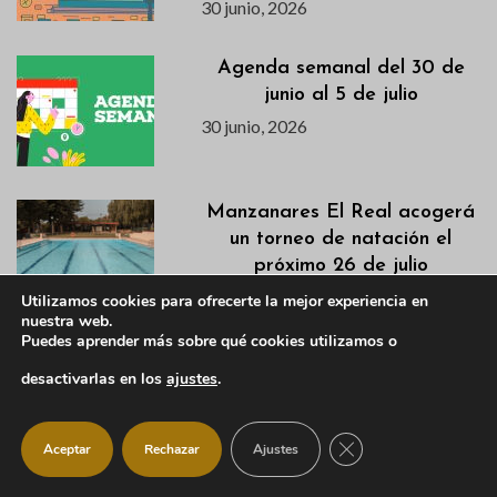
30 junio, 2026
Agenda semanal del 30 de
junio al 5 de julio
30 junio, 2026
Manzanares El Real acogerá
un torneo de natación el
próximo 26 de julio
30 junio, 2026
Utilizamos cookies para ofrecerte la mejor experiencia en
nuestra web.
Puedes aprender más sobre qué cookies utilizamos o
Anuncio de la convocatoria de
desactivarlas en los
ajustes
.
Pleno Ordinario del 2 de julio
de 2026
30 junio, 2026
CERRAR EL BANNER
Aceptar
Rechazar
Ajustes