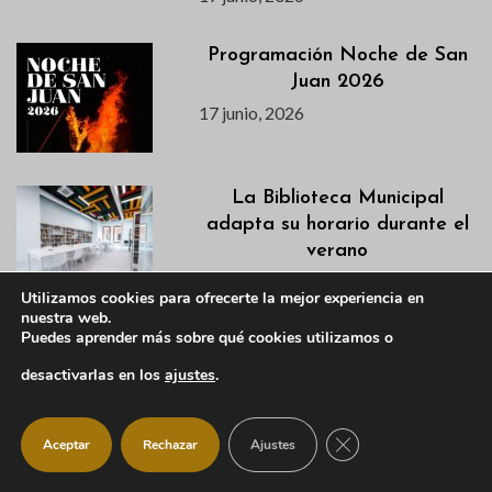
Programación Noche de San
Juan 2026
17 junio, 2026
La Biblioteca Municipal
adapta su horario durante el
verano
17 junio, 2026
Utilizamos cookies para ofrecerte la mejor experiencia en
nuestra web.
Puedes aprender más sobre qué cookies utilizamos o
Agenda semanal del 16 al 21
de junio
desactivarlas en los
ajustes
.
16 junio, 2026
CERRAR EL BANNER
Aceptar
Rechazar
Ajustes
Descubre en este vídeo el