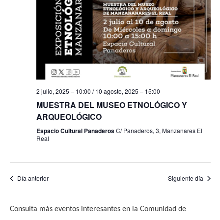
f
i
e
e
s
b
c
t
h
a
ú
a
s
s
.
d
q
2 julio, 2025 – 10:00
/
10 agosto, 2025 – 15:00
e
u
MUESTRA DEL MUSEO ETNOLÓGICO Y
E
ARQUEOLÓGICO
e
v
Espacio Cultural Panaderos
C/ Panaderos, 3, Manzanares El
e
Real
d
n
a
t
y
Día anterior
Siguiente día
o
v
Consulta más eventos interesantes en la Comunidad de
i