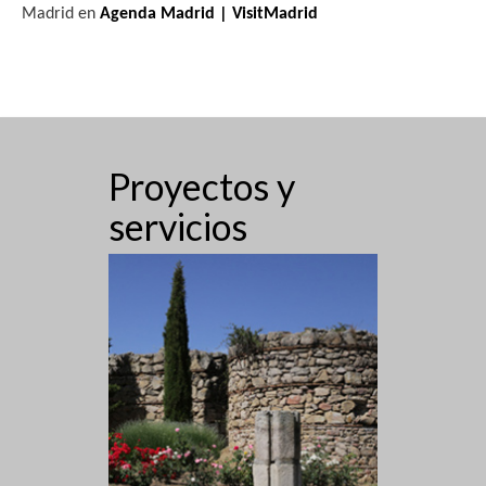
Madrid en
Agenda Madrid | VisitMadrid
s
t
a
s
Proyectos y
d
servicios
e
E
v
e
n
t
o