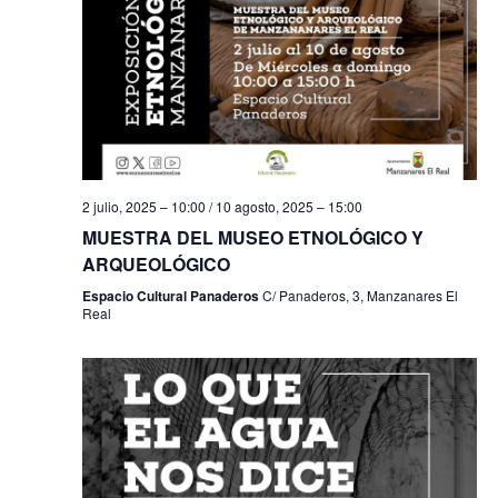
f
i
e
e
s
b
c
t
h
a
ú
a
s
s
.
d
q
2 julio, 2025 – 10:00
/
10 agosto, 2025 – 15:00
e
u
MUESTRA DEL MUSEO ETNOLÓGICO Y
E
ARQUEOLÓGICO
e
v
Espacio Cultural Panaderos
C/ Panaderos, 3, Manzanares El
e
Real
d
n
a
t
y
o
v
i