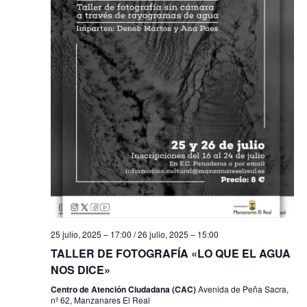
s
t
a
s
d
e
E
v
e
25 julio, 2025 – 17:00
/
26 julio, 2025 – 15:00
n
TALLER DE FOTOGRAFÍA «LO QUE EL AGUA
t
NOS DICE»
Centro de Atención Ciudadana (CAC)
Avenida de Peña Sacra,
o
nº 62, Manzanares El Real