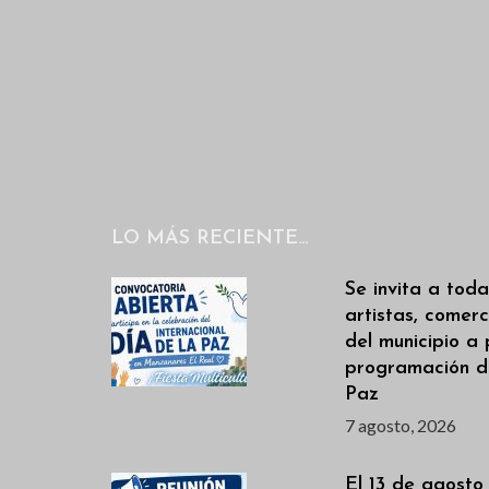
.
LO MÁS RECIENTE…
Se invita a toda
artistas, comerc
del municipio a 
programación de
Paz
7 agosto, 2026
El 13 de agosto