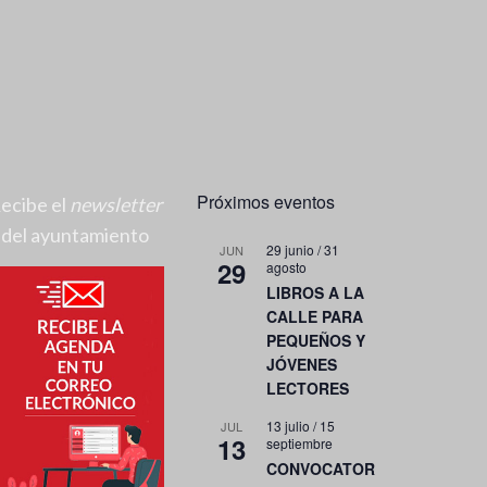
Próximos eventos
ecibe el
newsletter
del ayuntamiento
29 junio
/
31
JUN
29
agosto
LIBROS A LA
CALLE PARA
PEQUEÑOS Y
JÓVENES
LECTORES
13 julio
/
15
JUL
13
septiembre
CONVOCATOR