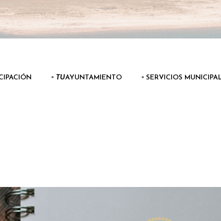
ICIPACIÓN
▫️
TU
AYUNTAMIENTO
▫️ SERVICIOS MUNICIPA