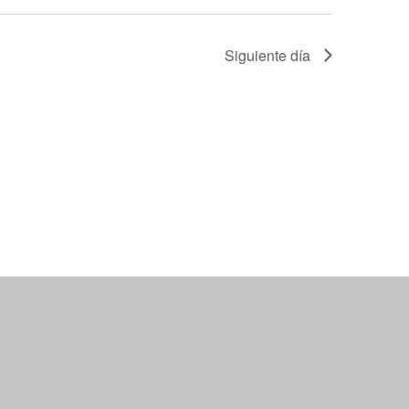
o
Siguiente día