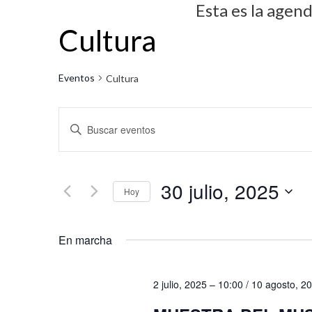
Esta es la agen
Cultura
Eventos
Cultura
N
I
a
n
v
t
30 julio, 2025
r
e
Hoy
o
g
S
d
En marcha
e
a
u
l
c
c
e
2 julio, 2025 – 10:00
/
10 agosto, 2
i
e
c