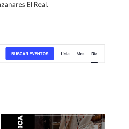
zanares El Real.
N
BUSCAR EVENTOS
Lista
Mes
Día
a
v
e
g
a
c
i
ó
n