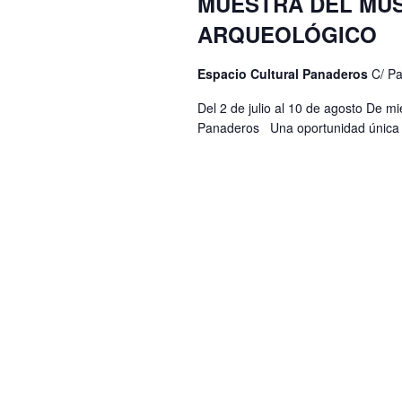
MUESTRA DEL MU
l
ó
c
ARQUEOLÓGICO
a
i
n
p
o
Espacio Cultural Panaderos
C/ P
d
a
n
Del 2 de julio al 10 de agosto De m
e
l
a
Panaderos Una oportunidad única par
a
b
r
b
ú
f
r
e
s
a
c
q
c
h
l
u
a
a
e
.
v
d
e
a
.