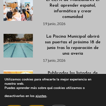
Real: aprender español,
informática y crear
comunidad
19 junio, 2026
La Piscina Municipal abrirá
sus puertas el próximo 18 de
junio tras la reparación de
una avería
17 junio, 2026
Publicados los listados de
admitidas/os para los cursos
Utilizamos cookies para ofrecerte la mejor experiencia en
nuestra web.
de natación de los
Puedes aprender más sobre qué cookies utilizamos o
campamentos de verano
desactivarlas en los
ajustes
.
17 junio, 2026