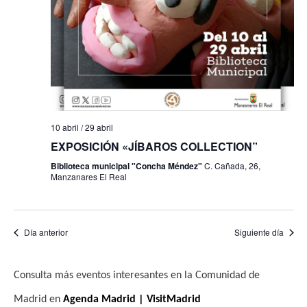
f
i
e
e
s
b
c
t
h
a
ú
a
s
s
.
d
q
10 abril
/
29 abril
e
u
EXPOSICIÓN «JÍBAROS COLLECTION”
E
Biblioteca municipal "Concha Méndez"
C. Cañada, 26,
e
v
Manzanares El Real
e
d
n
a
t
Día anterior
Siguiente día
y
o
v
Consulta más eventos interesantes en la Comunidad de
i
Madrid en
Agenda Madrid | VisitMadrid