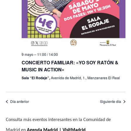
f
i
e
e
s
b
c
t
h
a
ú
a
s
s
.
d
q
9 mayo – 11:00
/
14:00
e
u
CONCIERTO FAMILIAR: «YO SOY RATÓN &
E
MUSIC IN ACTION»
e
v
Sala “El Rodaje”,
Avenida de Madrid, 1., Manzanares El Real
e
d
n
a
t
Día anterior
Siguiente día
y
o
v
Consulta más eventos interesantes en la Comunidad de
i
Madrid en
Agenda Madrid | VisitMadrid