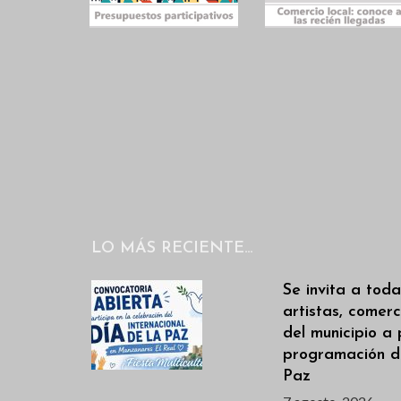
.
LO MÁS RECIENTE…
Se invita a toda
artistas, comerc
del municipio a 
programación de
Paz