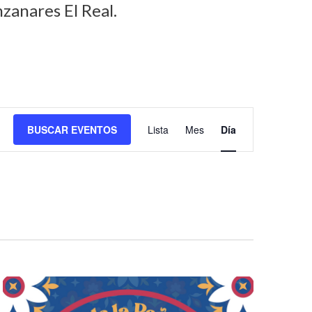
zanares El Real.
N
BUSCAR EVENTOS
Lista
Mes
Día
a
v
e
g
a
c
i
ó
n