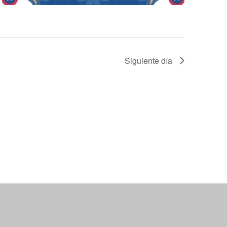
o
Siguiente día