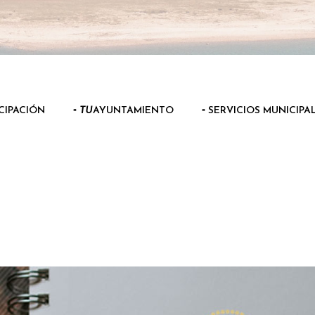
ICIPACIÓN
▫️
TU
AYUNTAMIENTO
▫️ SERVICIOS MUNICIPA