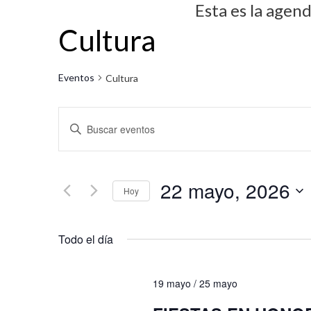
Esta es la agen
Cultura
Eventos
Cultura
N
I
a
n
v
t
22 mayo, 2026
r
e
Hoy
o
g
S
d
Todo el día
e
a
u
l
c
c
e
19 mayo
/
25 mayo
i
e
c