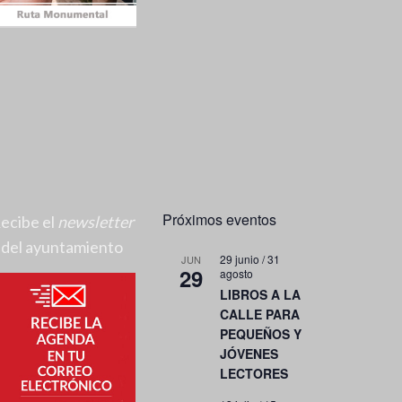
Próximos eventos
ecibe el
newsletter
del ayuntamiento
29 junio
/
31
JUN
29
agosto
LIBROS A LA
CALLE PARA
PEQUEÑOS Y
JÓVENES
LECTORES